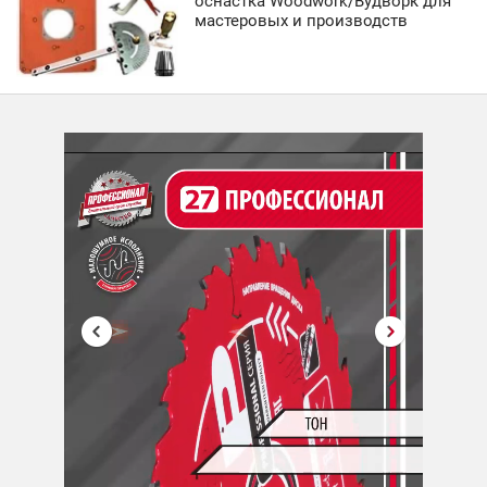
оснастка Woodwork/Вудворк для
мастеровых и производств