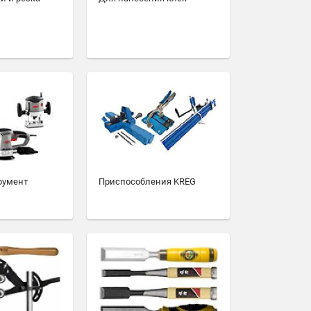
румент
Приспособления KREG