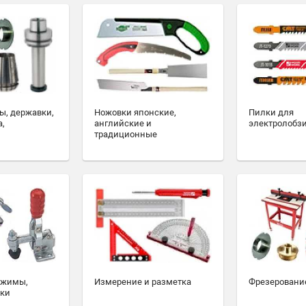
ы, державки,
Ножовки японские,
Пилки для
а,
английские и
электролобз
традиционные
ажимы,
Измерение и разметка
Фрезеровани
ски