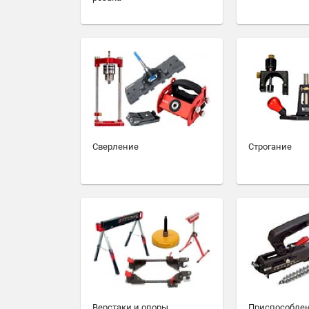
Сверление
Строгание
Верстаки и опоры
Приспособлен