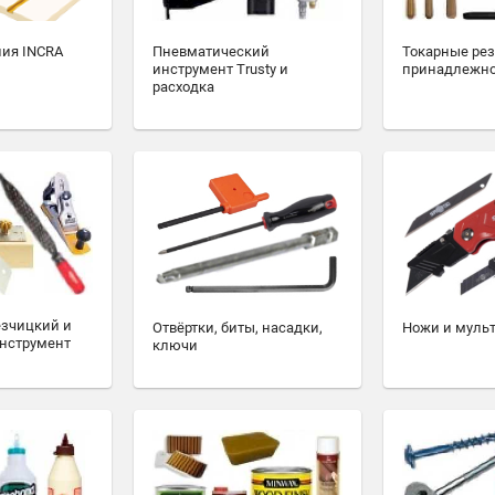
ия INCRA
Пневматический
Токарные ре
инструмент Trusty и
принадлежн
расходка
езчицкий и
Отвёртки, биты, насадки,
Ножи и муль
нструмент
ключи