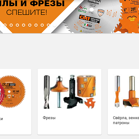
1
2
3
4
5
6
7
8
9
10
Фрезы
Свёрла, зенк
ки
патроны