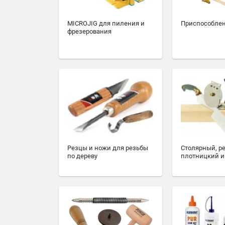
MICROJIG для пиления и
Приспособлен
фрезерования
Резцы и ножи для резьбы
Столярный, р
по дереву
плотницкий и