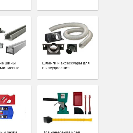
ие шины,
Шланги и аксессуары для
юминиевые
пылеудаления
и и резка
Для нанесения клея