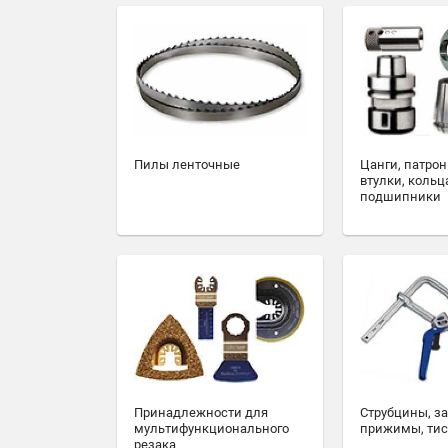
Пилы ленточные
Цанги, патрон
втулки, кольц
подшипники
Принадлежности для
Струбцины, з
мультифункционального
прижимы, ти
резака