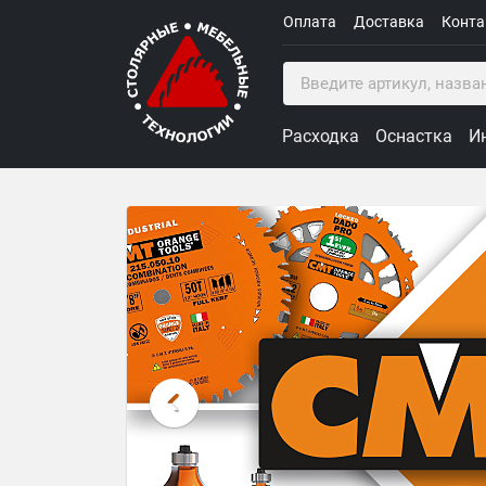
Оплата
Доставка
Конт
Расходка
Оснастка
И
Столярные Мебельные Техн