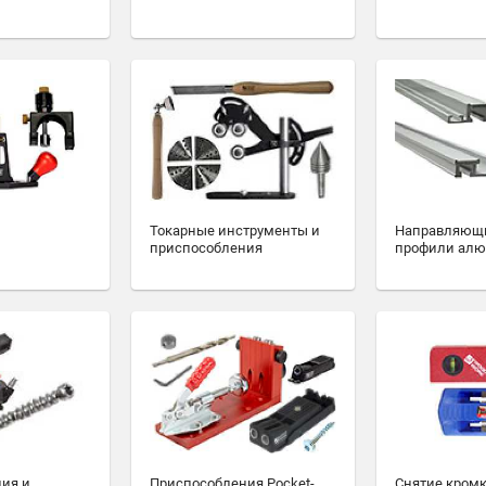
Токарные инструменты и
Направляющ
приспособления
профили ал
ия и
Приспособления Pocket-
Снятие кромк