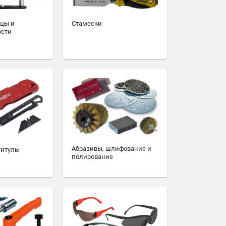
зцы и
Стамески
ости
Абразивы, шлифование и
титулы
полирование