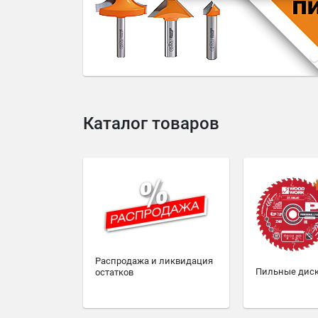
4
5
6
7
8
9
10
Каталог товаров
Распродажа и ликвидация
Пильные дис
остатков