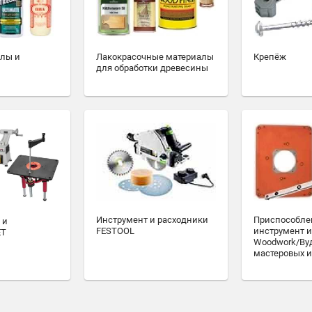
алы и
Лакокрасочные материалы
Крепёж
для обработки древесины
Инструмент и расходники
Приспособле
 и
FESTOOL
инструмент и
ET
Woodwork/Ву
мастеровых и