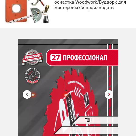
оснастка Woodwork/Вудворк для
мастеровых и производств