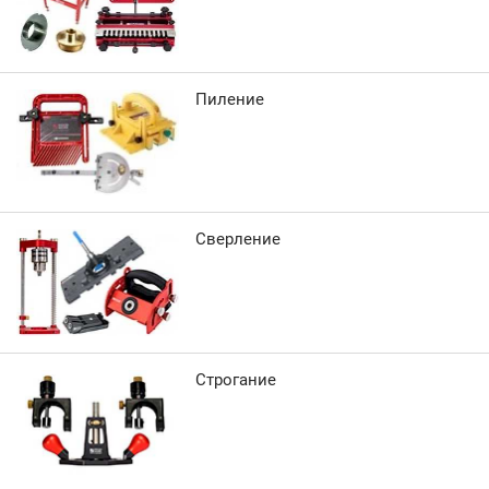
Пиление
Сверление
Строгание