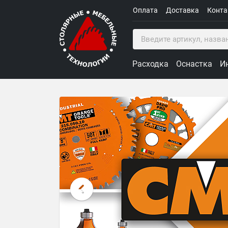
Оплата
Доставка
Конт
Расходка
Оснастка
И
Столярные Мебельные Техн