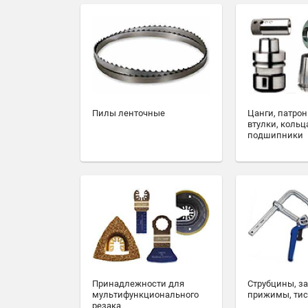
Пилы ленточные
Цанги, патрон
втулки, кольц
подшипники
Принадлежности для
Струбцины, з
мультифункционального
прижимы, ти
резака