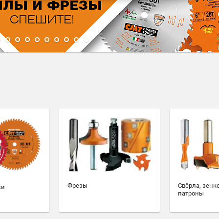
1
2
3
4
5
6
7
8
9
10
Фрезы
Свёрла, зенк
ки
патроны