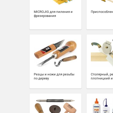
MICROJIG для пиления и
Приспособлен
фрезерования
Резцы и ножи для резьбы
Столярный, р
по дереву
плотницкий и