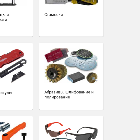
зцы и
Стамески
ости
Абразивы, шлифование и
титулы
полирование