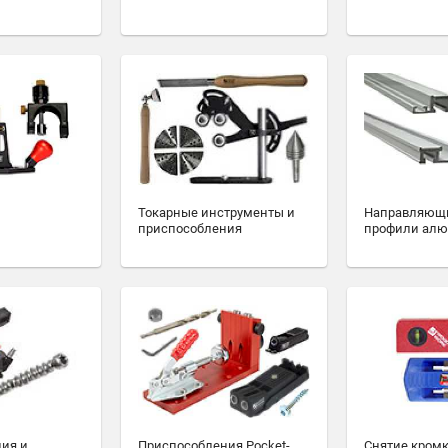
Токарные инструменты и
Направляющ
приспособления
профили ал
ия и
Приспособления Pocket-
Снятие кромк