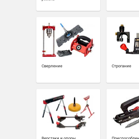
Сверление
Строгание
Верстаки и опоры
Приспособлен