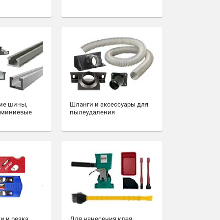
ие шины,
Шланги и аксессуары для
юминиевые
пылеудаления
и и резка
Для нанесения клея