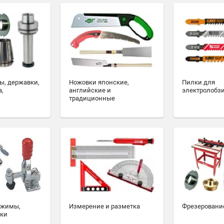
ы, державки,
Ножовки японские,
Пилки для
а,
английские и
электролобз
традиционные
ажимы,
Измерение и разметка
Фрезеровани
ски