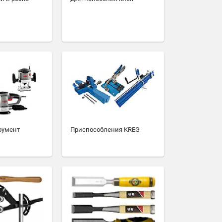
румент
Приспособления KREG