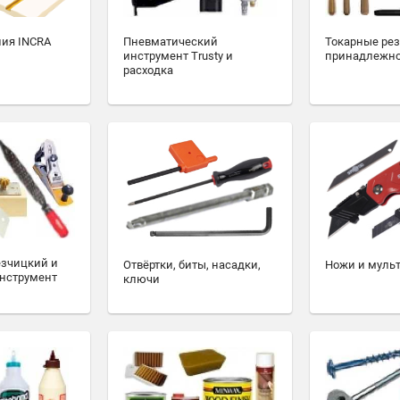
ия INCRA
Пневматический
Токарные ре
инструмент Trusty и
принадлежн
расходка
езчицкий и
Отвёртки, биты, насадки,
Ножи и муль
нструмент
ключи