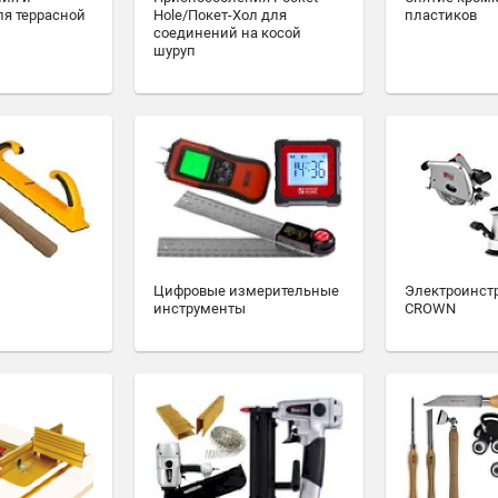
ля террасной
Hole/Покет-Хол для
пластиков
соединений на косой
шуруп
Цифровые измерительные
Электроинст
инструменты
CROWN