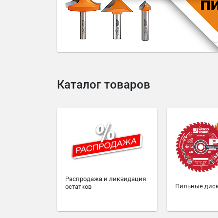
4
5
6
7
8
9
10
Каталог товаров
Распродажа и ликвидация
Пильные дис
остатков