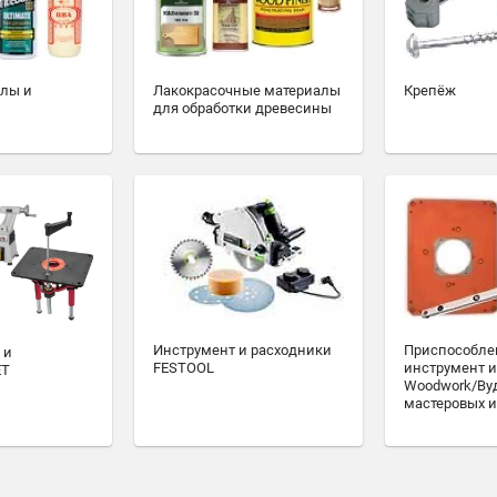
алы и
Лакокрасочные материалы
Крепёж
для обработки древесины
Инструмент и расходники
Приспособле
 и
FESTOOL
инструмент и
ET
Woodwork/Ву
мастеровых и