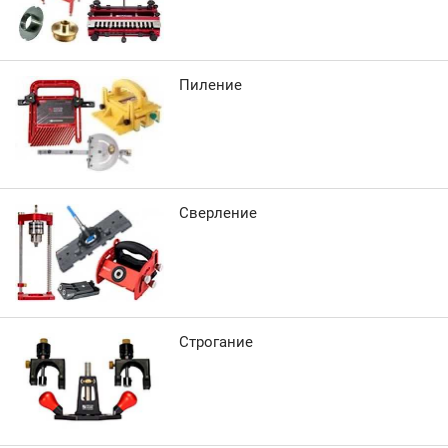
Пиление
Сверление
Строгание