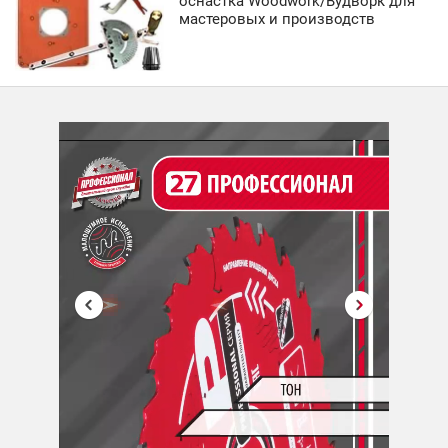
оснастка Woodwork/Вудворк для
мастеровых и производств