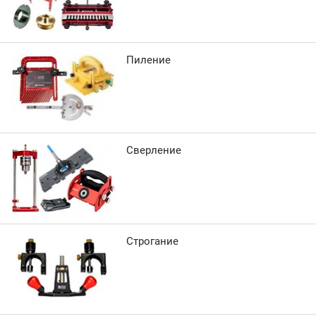
Пиление
Сверление
Строгание