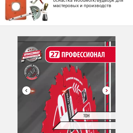
оснастка Woodwork/Вудворк для
мастеровых и производств