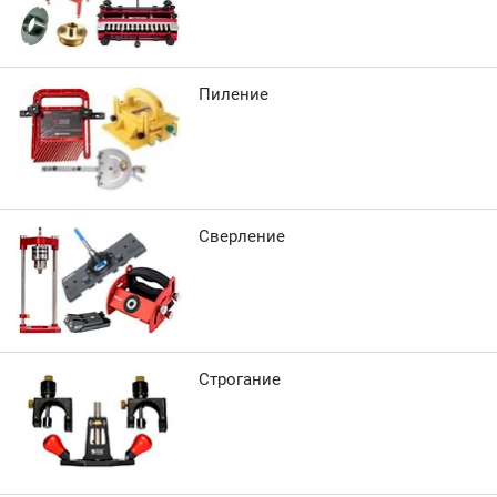
Пиление
Сверление
Строгание