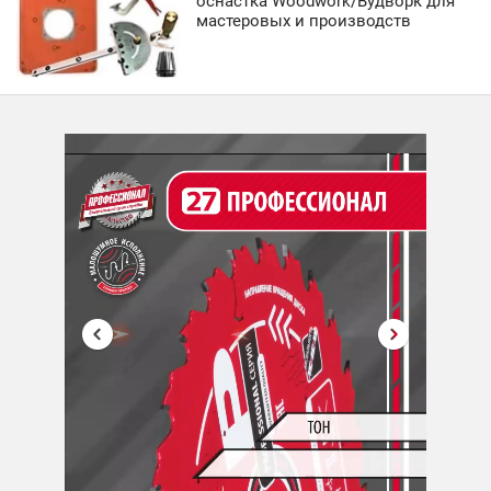
оснастка Woodwork/Вудворк для
мастеровых и производств