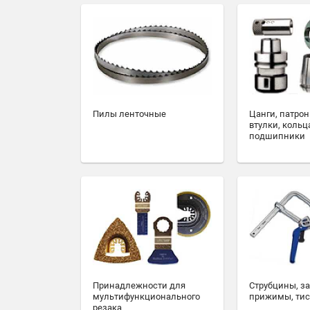
Пилы ленточные
Цанги, патрон
втулки, кольц
подшипники
Принадлежности для
Струбцины, з
мультифункционального
прижимы, ти
резака