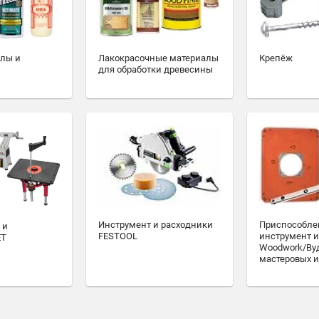
алы и
Лакокрасочные материалы
Крепёж
для обработки древесины
Инструмент и расходники
Приспособле
 и
FESTOOL
инструмент и
ET
Woodwork/Ву
мастеровых и