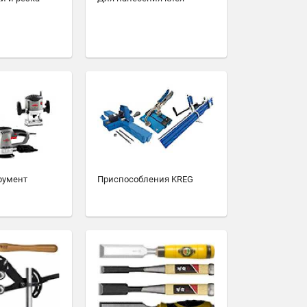
румент
Приспособления KREG