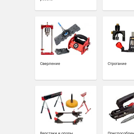
Сверление
Строгание
Верстаки и опоры
Приспособлен