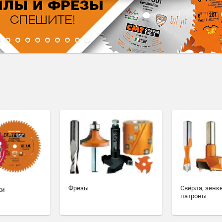
1
2
3
4
5
6
7
8
9
10
Фрезы
Свёрла, зенк
ки
патроны