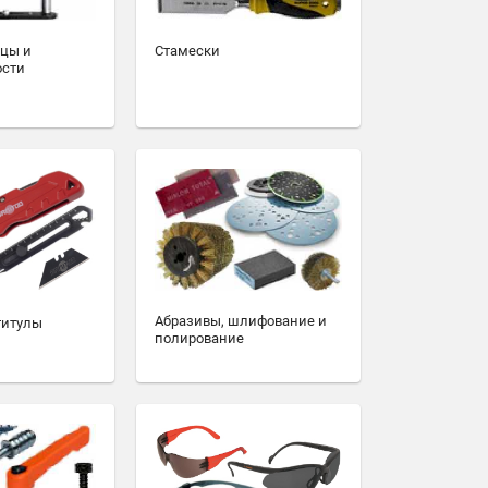
зцы и
Стамески
ости
Абразивы, шлифование и
титулы
полирование