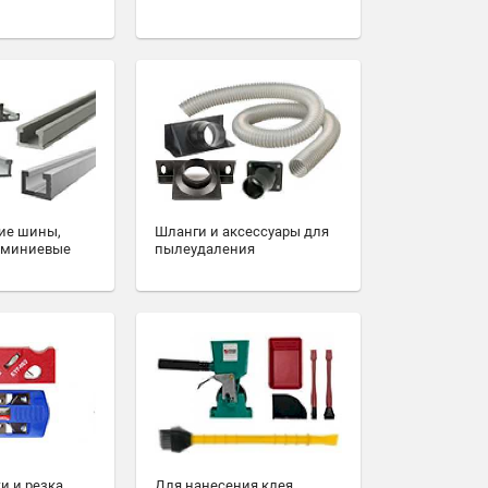
ие шины,
Шланги и аксессуары для
юминиевые
пылеудаления
и и резка
Для нанесения клея