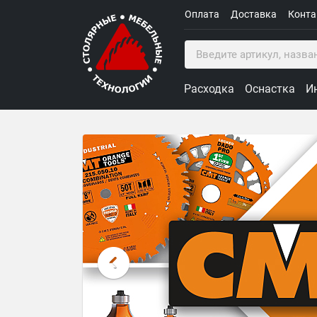
Оплата
Доставка
Конт
Расходка
Оснастка
И
Столярные Мебельные Техн