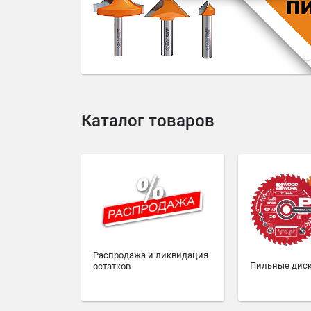
4
5
6
7
8
9
10
Каталог товаров
Распродажа и ликвидация
Пильные дис
остатков