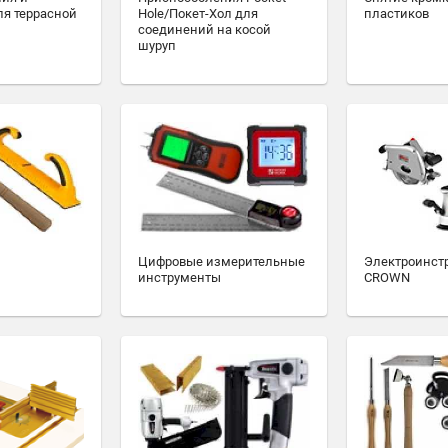
ля террасной
Hole/Покет-Хол для
пластиков
соединений на косой
шуруп
Цифровые измерительные
Электроинст
инструменты
CROWN