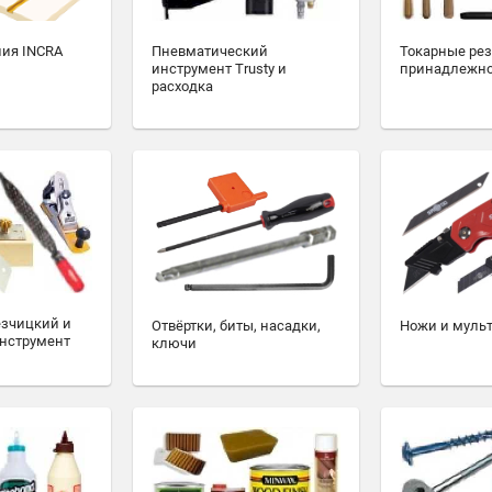
ия INCRA
Пневматический
Токарные ре
инструмент Trusty и
принадлежн
расходка
езчицкий и
Отвёртки, биты, насадки,
Ножи и муль
нструмент
ключи