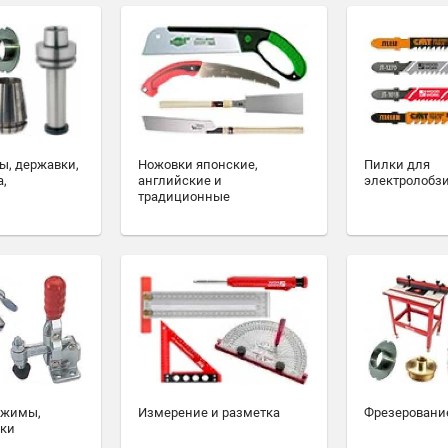
ы, державки,
Ножовки японские,
Пилки для
а,
английские и
электролобз
традиционные
ажимы,
Измерение и разметка
Фрезеровани
ски