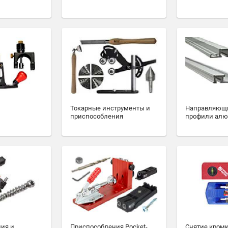
Токарные инструменты и
Направляющ
приспособления
профили ал
ия и
Приспособления Pocket-
Снятие кромк