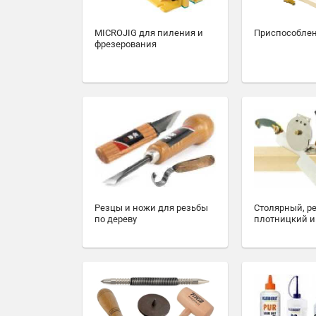
MICROJIG для пиления и
Приспособлен
фрезерования
Резцы и ножи для резьбы
Столярный, р
по дереву
плотницкий и