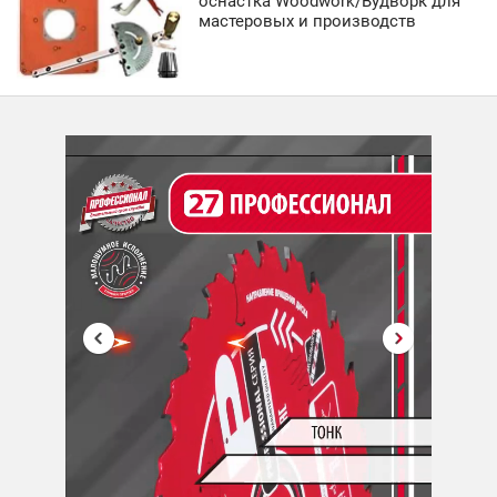
оснастка Woodwork/Вудворк для
мастеровых и производств