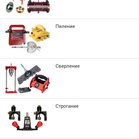
Пиление
Сверление
Строгание