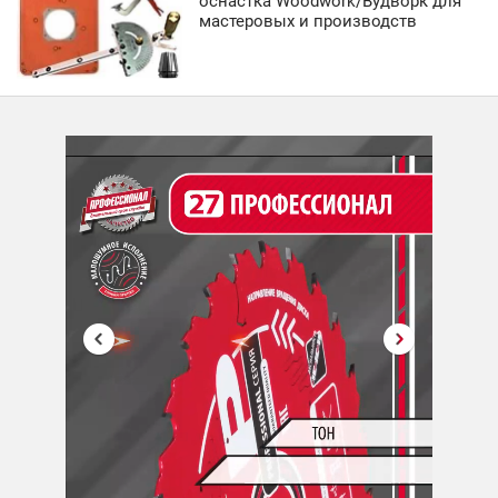
оснастка Woodwork/Вудворк для
мастеровых и производств