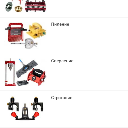
Пиление
Сверление
Строгание