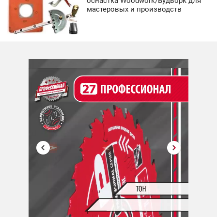
оснастка Woodwork/Вудворк для
мастеровых и производств