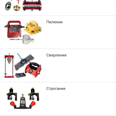
Пиление
Сверление
Строгание