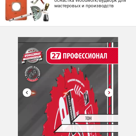
оснастка Woodwork/Вудворк для
мастеровых и производств