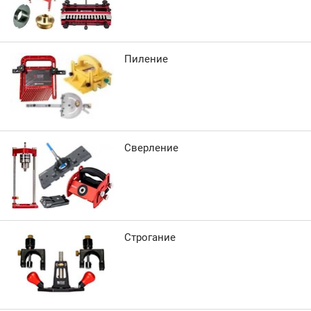
Пиление
Сверление
Строгание