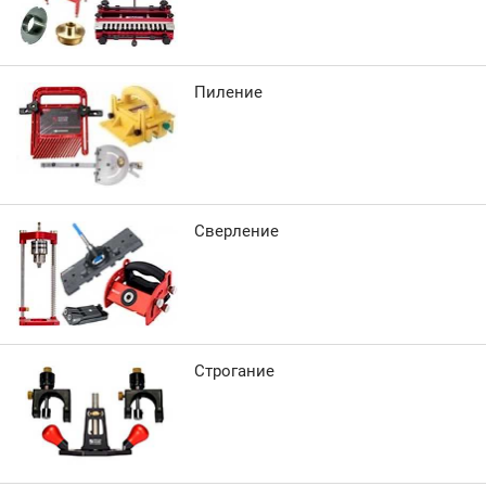
Пиление
Сверление
Строгание