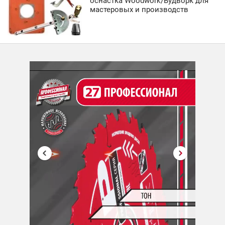
оснастка Woodwork/Вудворк для
мастеровых и производств