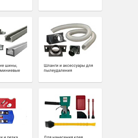
ие шины,
Шланги и аксессуары для
юминиевые
пылеудаления
и и резка
Для нанесения клея