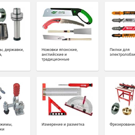
ы, державки,
Ножовки японские,
Пилки для
а,
английские и
электролобз
традиционные
ажимы,
Измерение и разметка
Фрезеровани
ски