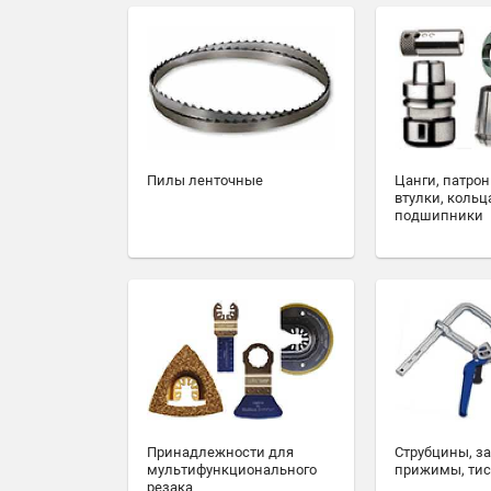
Пилы ленточные
Цанги, патрон
втулки, кольц
подшипники
Принадлежности для
Струбцины, з
мультифункционального
прижимы, ти
резака