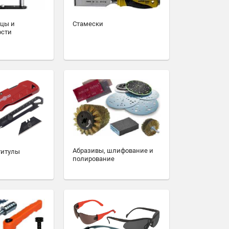
зцы и
Стамески
ости
Абразивы, шлифование и
титулы
полирование