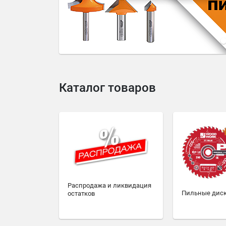
4
5
6
7
8
9
10
Каталог товаров
Распродажа и ликвидация
Пильные дис
остатков