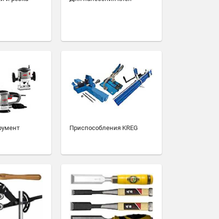
румент
Приспособления KREG