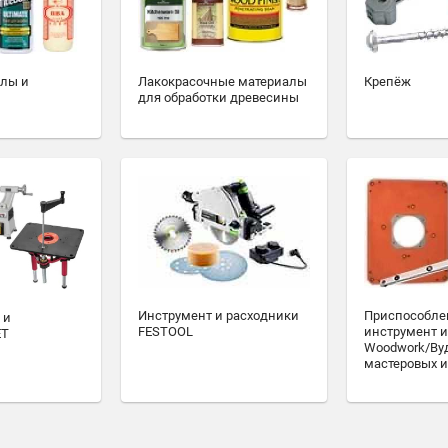
алы и
Лакокрасочные материалы
Крепёж
для обработки древесины
Инструмент и расходники
Приспособле
 и
FESTOOL
инструмент и
ET
Woodwork/Ву
мастеровых и