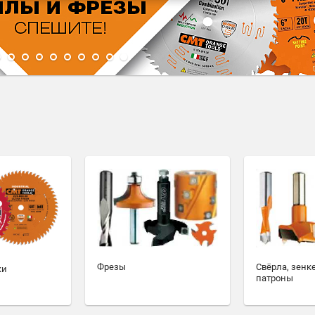
1
2
3
4
5
6
7
8
9
10
Фрезы
Свёрла, зенк
ки
патроны