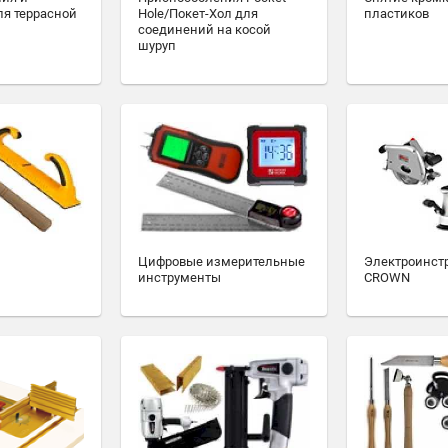
ля террасной
Hole/Покет-Хол для
пластиков
соединений на косой
шуруп
Цифровые измерительные
Электроинст
инструменты
CROWN