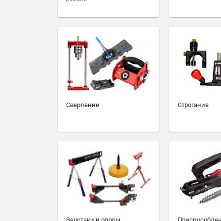
Сверление
Строгание
Верстаки и опоры
Приспособлен