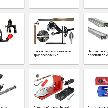
Токарные инструменты и
Направляющ
приспособления
профили ал
ия и
Приспособления Pocket-
Снятие кромк