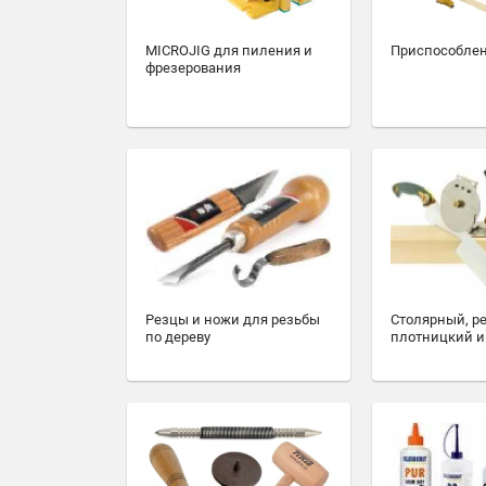
MICROJIG для пиления и
Приспособлен
фрезерования
Резцы и ножи для резьбы
Столярный, р
по дереву
плотницкий и