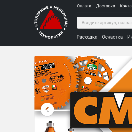
Оплата
Доставка
Конт
Расходка
Оснастка
И
Столярные Мебельные Техн