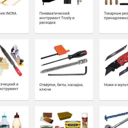
ия INCRA
Пневматический
Токарные ре
инструмент Trusty и
принадлежн
расходка
езчицкий и
Отвёртки, биты, насадки,
Ножи и муль
нструмент
ключи