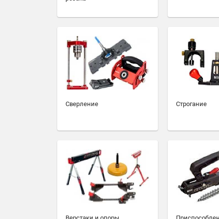
Сверление
Строгание
Верстаки и опоры
Приспособлен