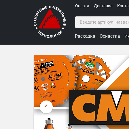
Оплата
Доставка
Конт
Расходка
Оснастка
И
Столярные Мебельные Техн