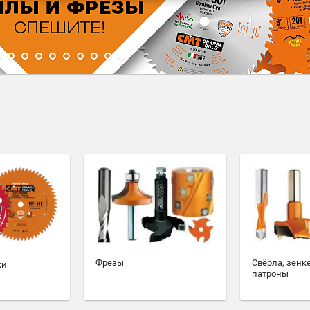
1
2
3
4
5
6
7
8
9
10
Фрезы
Свёрла, зенк
ки
патроны