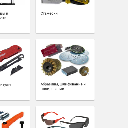
зцы и
Стамески
ости
Абразивы, шлифование и
титулы
полирование