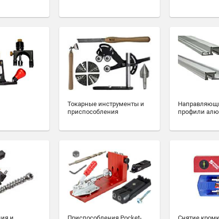
Токарные инструменты и
Направляющ
приспособления
профили ал
ия и
Приспособления Pocket-
Снятие кромк