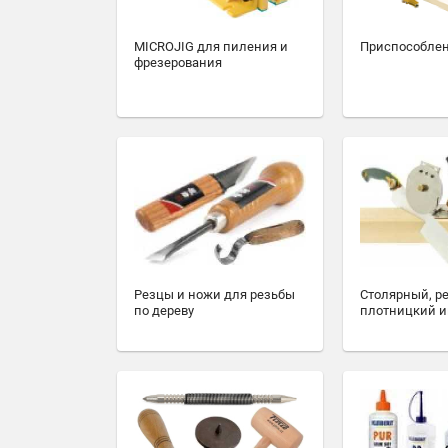
MICROJIG для пиления и
Приспособлен
фрезерования
Резцы и ножи для резьбы
Столярный, р
по дереву
плотницкий и