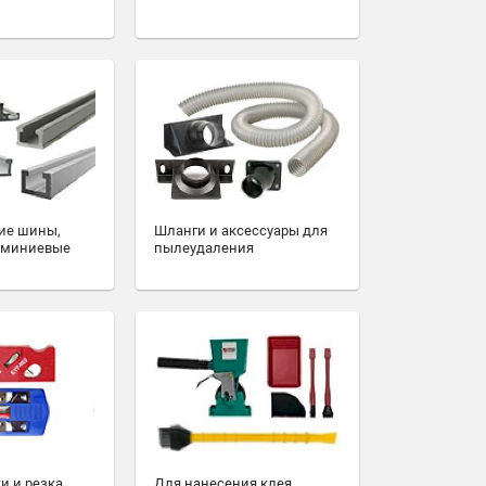
ие шины,
Шланги и аксессуары для
юминиевые
пылеудаления
и и резка
Для нанесения клея