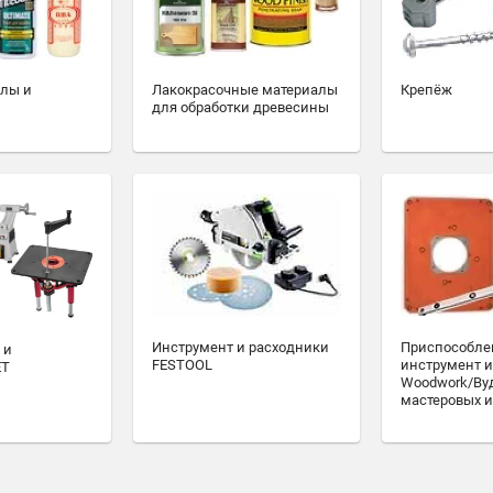
алы и
Лакокрасочные материалы
Крепёж
для обработки древесины
Инструмент и расходники
Приспособле
 и
FESTOOL
инструмент и
ET
Woodwork/Ву
мастеровых и