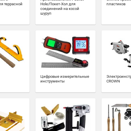
ля террасной
Hole/Покет-Хол для
пластиков
соединений на косой
шуруп
Цифровые измерительные
Электроинст
инструменты
CROWN