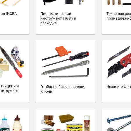
ия INCRA
Пневматический
Токарные ре
инструмент Trusty и
принадлежн
расходка
езчицкий и
Отвёртки, биты, насадки,
Ножи и муль
нструмент
ключи