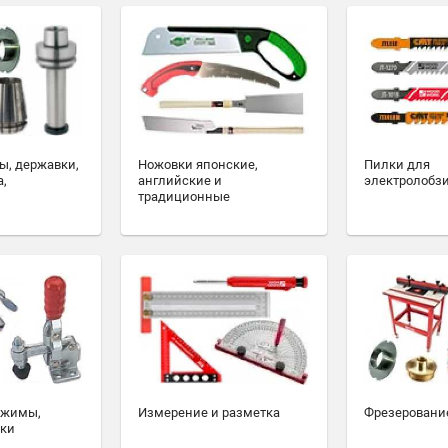
ы, державки,
Ножовки японские,
Пилки для
а,
английские и
электролобз
традиционные
ажимы,
Измерение и разметка
Фрезеровани
ски