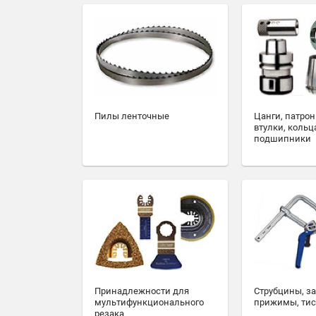
Пилы ленточные
Цанги, патрон
втулки, кольц
подшипники
Принадлежности для
Струбцины, з
мультифункционального
прижимы, ти
резака