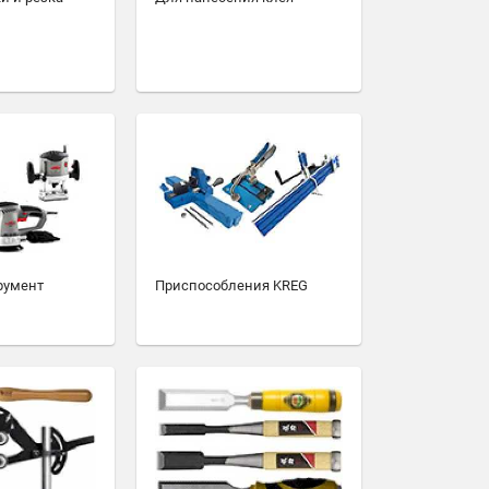
румент
Приспособления KREG