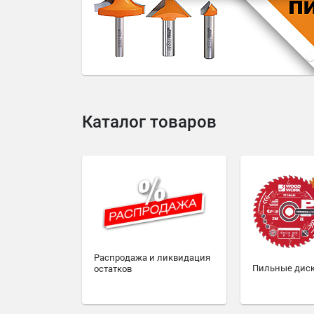
4
5
6
7
8
9
10
Каталог товаров
Распродажа и ликвидация
Пильные дис
остатков