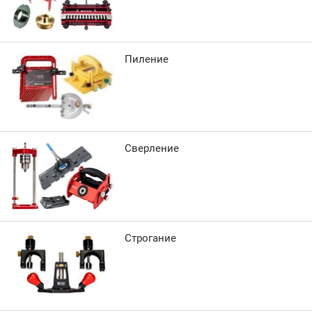
Пиление
Сверление
Строгание