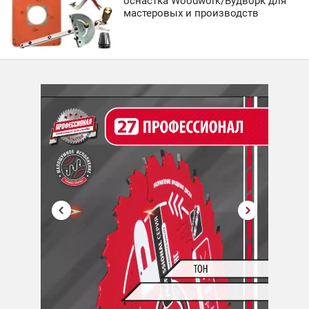
оснастка Woodwork/Вудворк для
мастеровых и производств