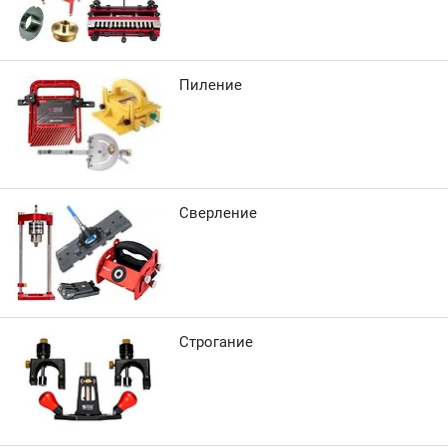
Пиление
Сверление
Строгание