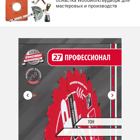
оснастка Woodwork/Вудворк для
мастеровых и производств