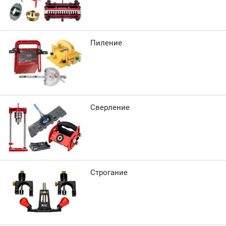
Пиление
Сверление
Строгание