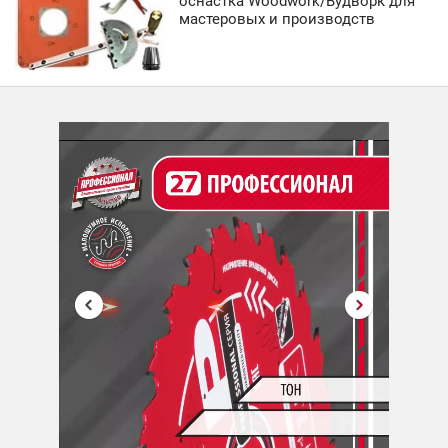
оснастка Woodwork/Вудворк для
мастеровых и производств