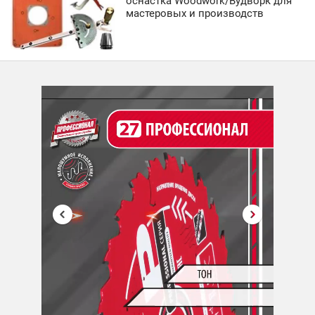
оснастка Woodwork/Вудворк для
мастеровых и производств