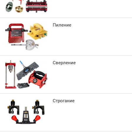
Пиление
Сверление
Строгание