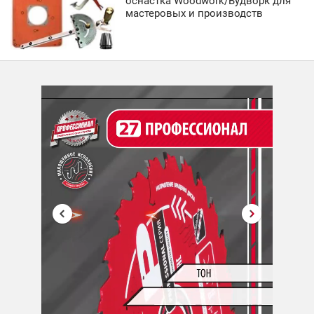
оснастка Woodwork/Вудворк для
мастеровых и производств