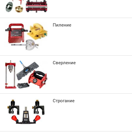
Пиление
Сверление
Строгание