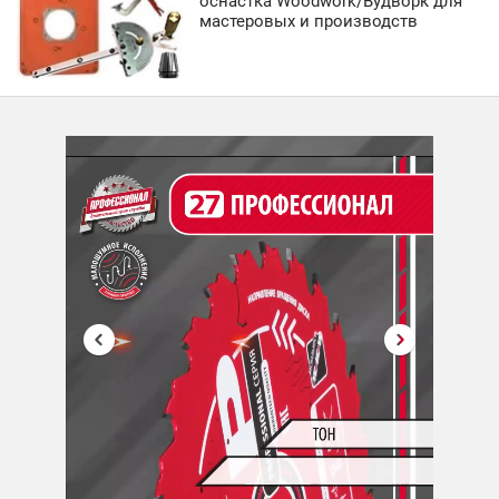
оснастка Woodwork/Вудворк для
мастеровых и производств