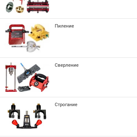
Пиление
Сверление
Строгание