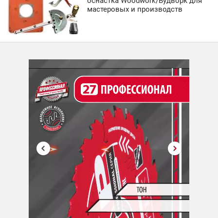
оснастка Woodwork/Вудворк для
мастеровых и производств