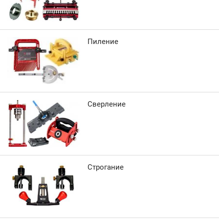
Пиление
Сверление
Строгание