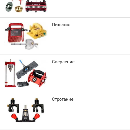
Пиление
Сверление
Строгание