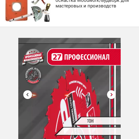
оснастка Woodwork/Вудворк для
мастеровых и производств