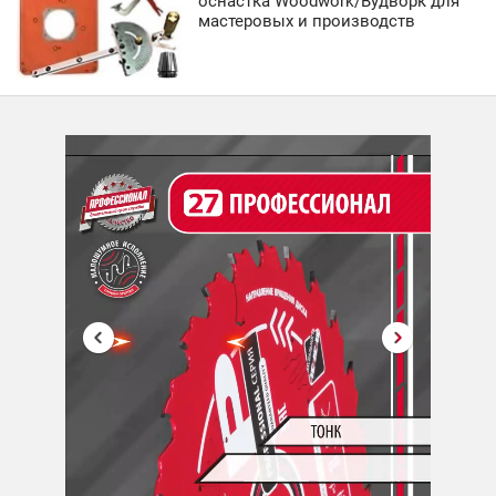
оснастка Woodwork/Вудворк для
мастеровых и производств