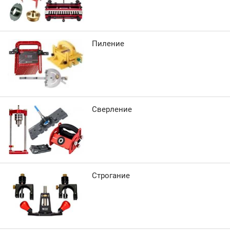
Пиление
Сверление
Строгание