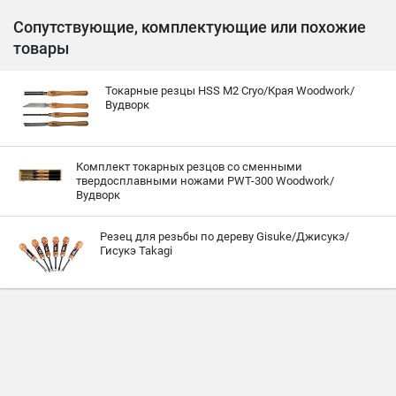
Сопутствующие, комплектующие или похожие
товары
Токарные резцы HSS M2 Cryo/Края Woodwork/
Вудворк
Комплект токарных резцов со сменными
твердосплавными ножами PWT-300 Woodwork/
Вудворк
Резец для резьбы по дереву Gisuke/Джисукэ/
Гисукэ Takagi