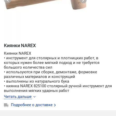
Киянки NAREX
Киянки NAREX
• инструмент для столярных и плотницких работ, в
которых нужен более мягкий подход и не требуется
большого количества сил
• используются при сборке, демонтаже, формовке
различных материалов и конструкций
• выполнены из натурального бука
• киянка NAREX 825100 столярный ручной инструмент для
выполнения мягких ударных работ
• киянка NAREX 825200 представляет собой плотницкий
Читать дальше
ручной инструмент для щадящих ударных работ
• киянка NAREX 825300 подходит для использования
Подробнее о доставке
легких ударных работ с применением хрупких материалов