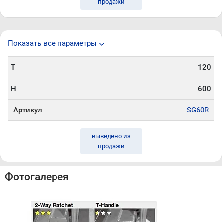
продажи
Показать все параметры
T
120
H
600
Артикул
SG60R
выведено из
продажи
Фотогалерея