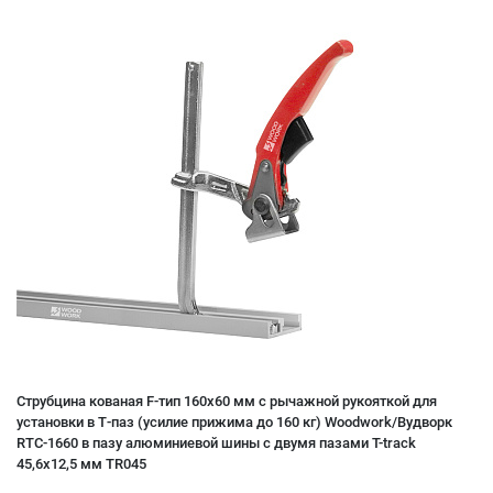
Струбцина кованая F-тип 160х60 мм c рычажной рукояткой для
установки в Т-паз (усилие прижима до 160 кг) Woodwork/Вудворк
RTC-1660 в пазу алюминиевой шины с двумя пазами T-track
45,6х12,5 мм TR045