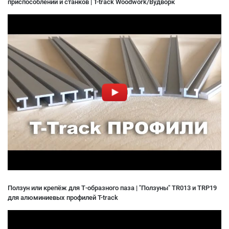
приспособлений и станков | T-track Woodwork/Вудворк
Ползун или крепёж для Т-образного паза | "Ползуны" TR013 и TRP19
для алюминиевых профилей T-track