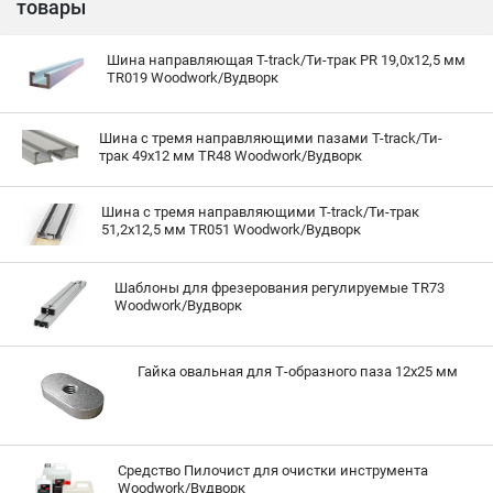
товары
Шина направляющая T-track/Ти-трак PR 19,0х12,5 мм
TR019 Woodwork/Вудворк
Шина с тремя направляющими пазами T-track/Ти-
трак 49х12 мм TR48 Woodwork/Вудворк
Шина с тремя направляющими T-track/Ти-трак
51,2х12,5 мм TR051 Woodwork/Вудворк
Шаблоны для фрезерования регулируемые TR73
Woodwork/Вудворк
Гайка овальная для Т-образного паза 12х25 мм
Средство Пилочист для очистки инструмента
Woodwork/Вудворк