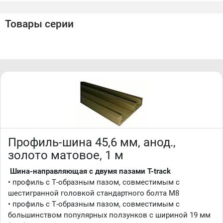
MITER1000SE, M-MITER1000HD, MITER1000SE и
MITER1000HD
Товары серии
• ползунок Kreg KMS7303
• ползунки Incra IMS1 и IMS2SE и пр.
• для производства алюминиевой профиль-шины TR045
используется только высококачественный сплав 6063,
соответствующий государственному стандарту ГОСТ
22233-2001.
• благодаря химическим свойствам этого сплава
профили остаются жесткими и не сминаются в процессе
обработки, а готовые конструкции получаются легкими и
прочными
• покрытие - анодирование, цвет - матовый серебристый
Хорошо и надёжно упакуем для доставки транспортными
Профиль-шина 45,6 мм, анод.,
и курьерскими компаниями!
золото матовое, 1 м
Шина-направляющая с двумя пазами T-track
• профиль с Т-образным пазом, совместимым с
шестигранной головкой стандартного болта М8
• профиль с Т-образным пазом, совместимым с
большинством популярных ползунков с шириной 19 мм