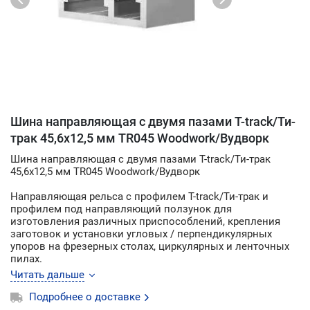
Шина направляющая с двумя пазами T-track/Ти-
трак 45,6х12,5 мм TR045 Woodwork/Вудворк
Шина направляющая с двумя пазами T-track/Ти-трак
45,6х12,5 мм TR045 Woodwork/Вудворк
Направляющая рельса с профилем T-track/Ти-трак и
профилем под направляющий ползунок для
изготовления различных приспособлений, крепления
заготовок и установки угловых / перпендикулярных
упоров на фрезерных столах, циркулярных и ленточных
пилах.
Для установки в паз профиля направляющей шины
Читать дальше
TR045 подходят:
• угловые упоры Kreg KMS7102 и KMS7101
Подробнее о доставке
• угловые упоры Incra MITERV27, MITERV120, M-