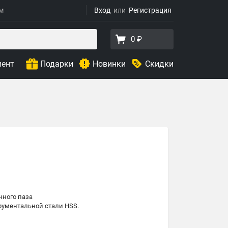
ям
Вход
Регистрация
0 ₽
мент
Подарки
Новинки
Скидки
нного паза
ументальной стали HSS.