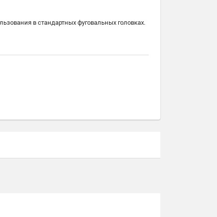
льзования в стандартных фуговальных головках.
иверсальных фрезерных голов под 8мм (ножи с
 стоимости.