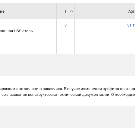
ие
T
Арт
3
51.
альная HSS сталь
ровками по желанию заказчика. В случае изменения профиля по жела
 и согласования конструкторско-технической документации. О необход