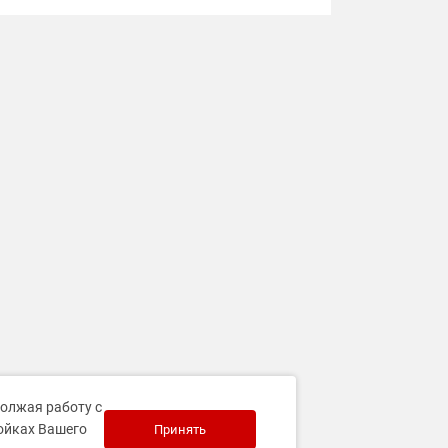
должая работу с
ройках Вашего
Принять