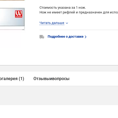
Стоимость указана за 1 нож.
Нож не имеет рифлей и предназначен для испо
При наличии у Вас на требуемых шпинделях ун
Читать дальше
рифлями), сообщите нам об этом для уточнения
Подробнее о доставке
огалерея (1)
Отзывы
и
вопросы