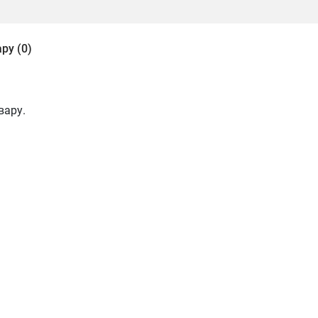
ру (0)
вару.