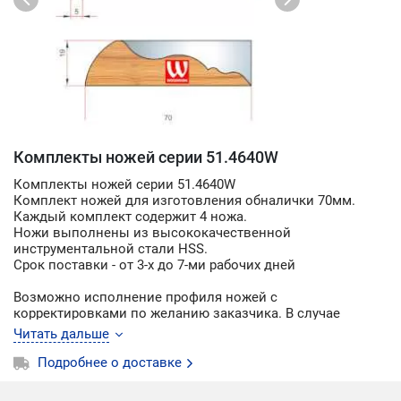
Комплекты ножей серии 51.4640W
Комплекты ножей серии 51.4640W
Комплект ножей для изготовления обналички 70мм.
Каждый комплект содержит 4 ножа.
Ножи выполнены из высококачественной
инструментальной стали HSS.
Срок поставки - от 3-х до 7-ми рабочих дней
Возможно исполнение профиля ножей с
корректировками по желанию заказчика. В случае
изменения профиля по желанию заказчика цена и срок
Читать дальше
поставки может возрасти в связи с необходимостью
подготовки и согласования конструкторско-технической
Подробнее о доставке
документации. О необходимых изменениях профиля
пишите в комментарии к заказу или по электронной