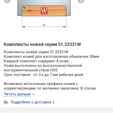
Комплекты ножей серии 51.32331W
Комплекты ножей серии 51.32331W
Комплект ножей для изготовления обналички 50мм.
Каждый комплект содержит 4 ножа.
Ножи выполнены из высококачественной
инструментальной стали HSS.
Срок поставки - от 3-х до 7-ми рабочих дней
Возможно исполнение профиля ножей с
корректировками по желанию заказчика. В случае
изменения профиля по желанию заказчика цена и срок
Читать дальше
поставки может возрасти в связи с необходимостью
подготовки и согласования конструкторско-технической
Подробнее о доставке
документации. О необходимых изменениях профиля
пишите в комментарии к заказу или по электронной