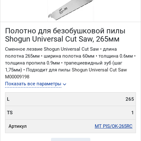
Полотно для безобушковой пилы
Shogun Universal Cut Saw, 265мм
Сменное лезвие Shogun Universal Cut Saw • длина
полотна 265мм • ширина полотна 60мм • толщина 0.6мм •
толщина пропила 0.9мм • трапециевидный зуб (шаг
1,75мм) • Подходит для пилы
Shogun Universal Cut Saw
М00009198
Показать все параметры
L
265
TS
1
Артикул
MT PIS/OK-265RC