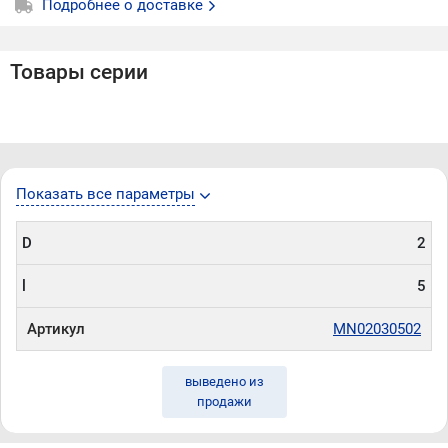
подачи при высокоскоростной работе
Подробнее о доставке
• геометрия лезвия минимизирует вибрации при
высокоскоростной обработке материала
• геометрия фрезы обеспечивает хороший выброс
Товары серии
стружки из зоны резания
Показать все параметры
D
2
l
5
Артикул
MN02030502
выведено из
продажи