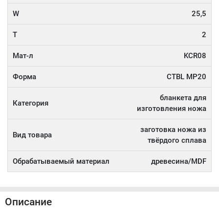
W
25,5
T
2
Мат-л
KCR08
Форма
CTBL MP20
бланкета для
Категория
изготовления ножа
заготовка ножа из
Вид товара
твёрдого сплава
Обрабатываемый материал
древесина/MDF
Описание