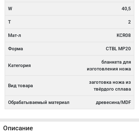
W
40,5
T
2
Мат-л
KCR08
Форма
CTBL MP20
бланкета для
Категория
изготовления ножа
заготовка ножа из
Вид товара
твёрдого сплава
Обрабатываемый материал
древесина/MDF
Описание