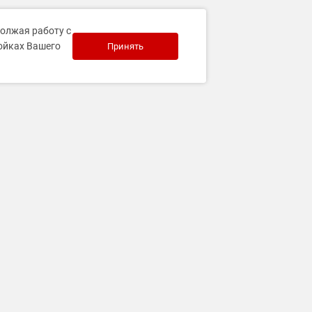
должая работу с
ройках Вашего
Принять