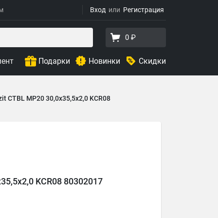
ям
Вход
Регистрация
0 ₽
мент
Подарки
Новинки
Скидки
zit CTBL MP20 30,0x35,5x2,0 KCR08
x35,5x2,0 KCR08 80302017