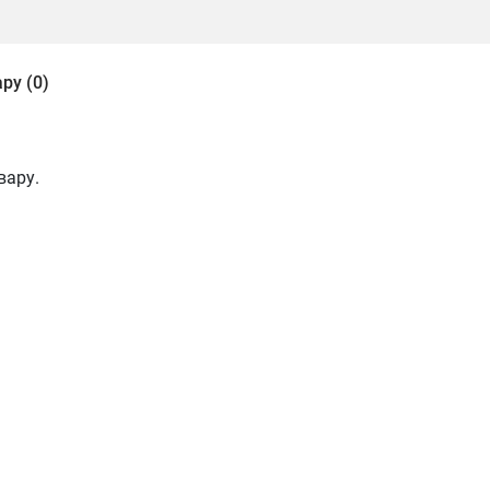
ру (0)
вару.