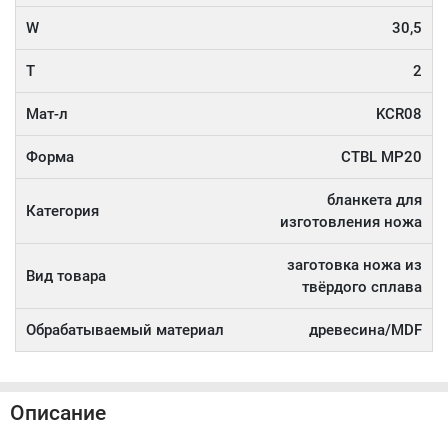
W
30,5
T
2
Мат-л
KCR08
Форма
CTBL MP20
бланкета для
Категория
изготовления ножа
заготовка ножа из
Вид товара
твёрдого сплава
Обрабатываемый материал
древесина/MDF
Описание