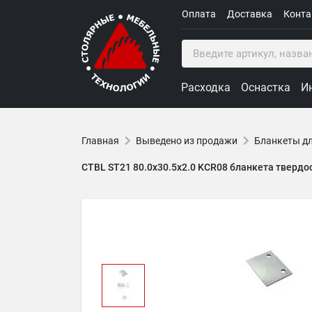
Оплата
Доставка
Конт
Расходка
Оснастка
И
Главная
Выведено из продажи
Бланкеты д
CTBL ST21 80.0x30.5x2.0 KCR08 бланкета тверд