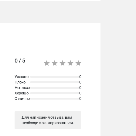
0 / 5
Ужасно
0
Плохо
0
Неплохо
0
Хорошо
0
Отлично
0
Для написания отзыва, вам
необходимо
авторизоваться
.