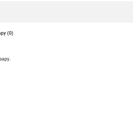
ру (0)
вару.