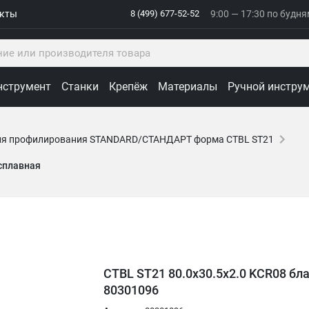
акты
8 (499) 677-52-52
9:00 — 17:30 по будн
нструмент
Станки
Крепёж
Материалы
Ручной инстру
ля профилирования STANDARD/СТАНДАРТ форма CTBL ST21
осплавная
CTBL ST21 80.0x30.5x2.0 KCR08 бл
80301096