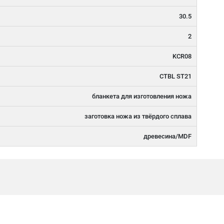
30.5
2
KCR08
CTBL ST21
бланкета для изготовления ножа
заготовка ножа из твёрдого сплава
древесина/MDF