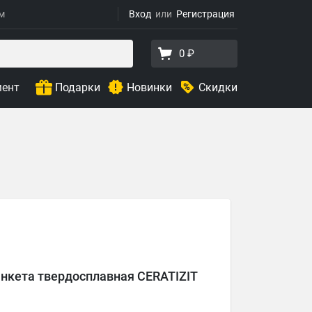
ям
Вход
Регистрация
0 ₽
мент
Подарки
Новинки
Скидки
анкета твердосплавная CERATIZIT