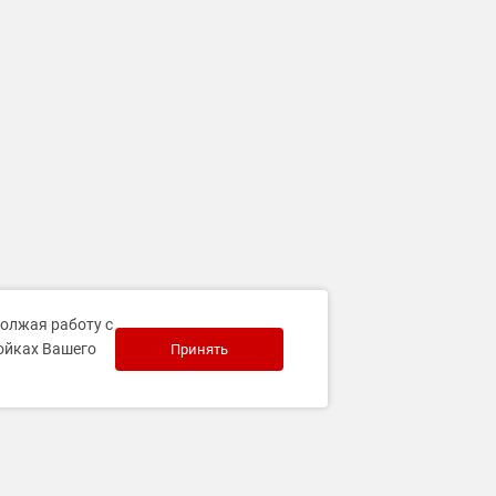
должая работу с
ройках Вашего
Принять