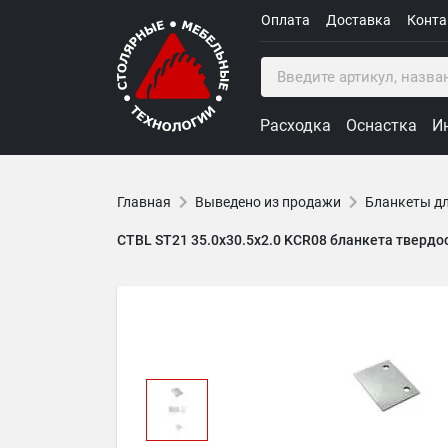
Оплата
Доставка
Конт
Расходка
Оснастка
И
Главная
Выведено из продажи
Бланкеты д
CTBL ST21 35.0x30.5x2.0 KCR08 бланкета тверд