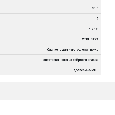
30.5
2
KCR08
CTBL ST21
бланкета для изготовления ножа
заготовка ножа из твёрдого сплава
древесина/MDF