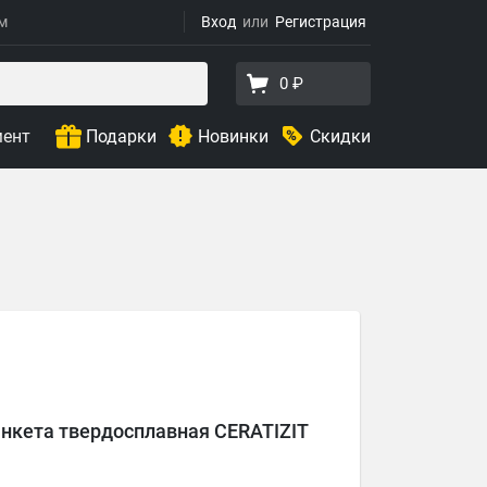
ям
Вход
Регистрация
0 ₽
мент
Подарки
Новинки
Скидки
анкета твердосплавная CERATIZIT