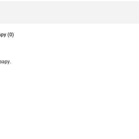
ру (0)
вару.