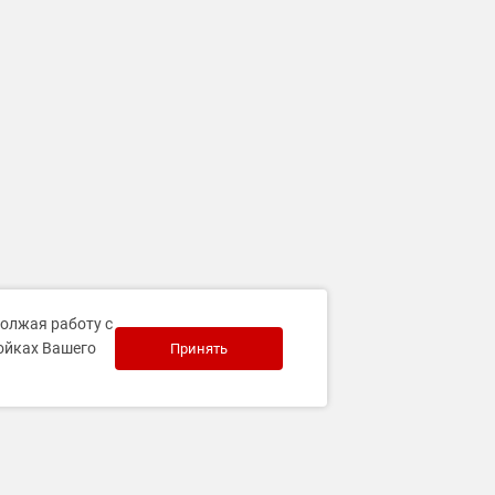
должая работу с
ройках Вашего
Принять