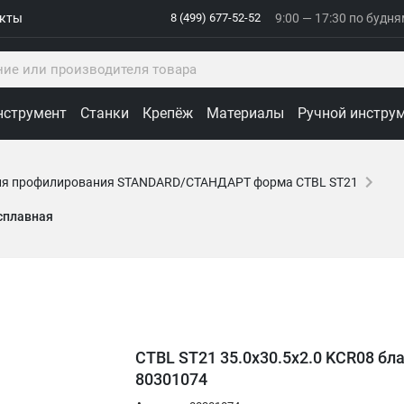
акты
8 (499) 677-52-52
9:00 — 17:30 по будн
нструмент
Станки
Крепёж
Материалы
Ручной инстру
ля профилирования STANDARD/СТАНДАРТ форма CTBL ST21
осплавная
CTBL ST21 35.0x30.5x2.0 KCR08 бл
80301074