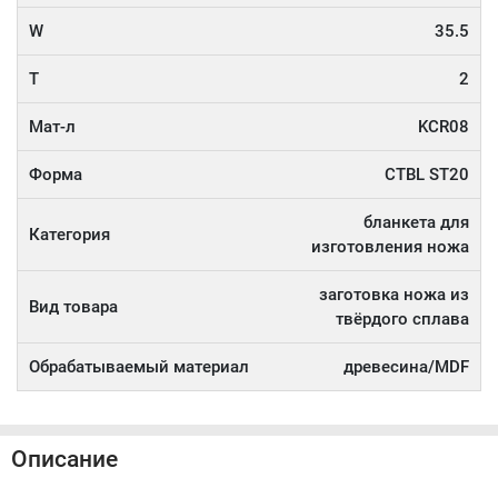
W
35.5
T
2
Мат-л
KCR08
Форма
CTBL ST20
бланкета для
Категория
изготовления ножа
заготовка ножа из
Вид товара
твёрдого сплава
Обрабатываемый материал
древесина/MDF
Описание