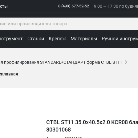
акты
8 (499) 677-52-52
9:00 — 17:30 по будн
нструмент
Станки
Крепёж
Материалы
Ручной инстру
ля профилирования STANDARD/СТАНДАРТ форма CTBL ST11
осплавная
CTBL ST11 35.0x40.5x2.0 KCR08 бл
80301068