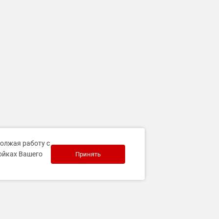
должая работу с
ройках Вашего
Принять