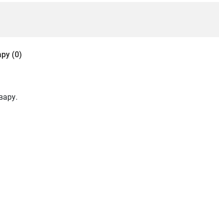
ру (0)
вару.