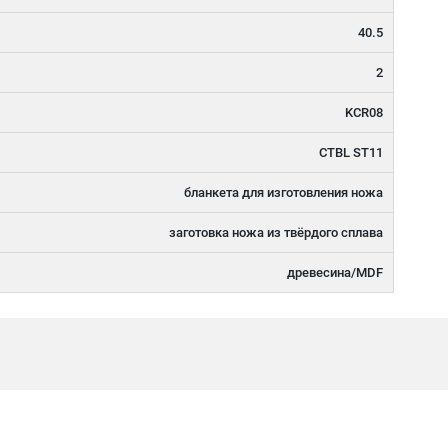
40.5
2
KCR08
CTBL ST11
бланкета для изготовления ножа
заготовка ножа из твёрдого сплава
древесина/MDF