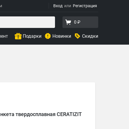
ям
Вход
Регистрация
0 ₽
мент
Подарки
Новинки
Скидки
анкета твердосплавная CERATIZIT