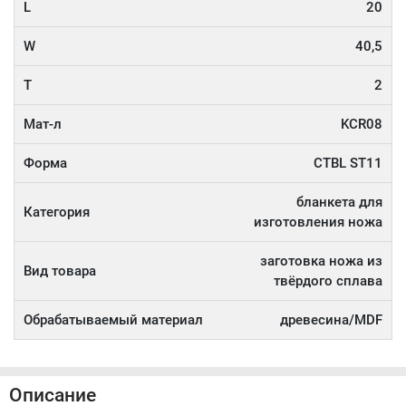
L
20
W
40,5
T
2
Мат-л
KCR08
Форма
CTBL ST11
бланкета для
Категория
изготовления ножа
заготовка ножа из
Вид товара
твёрдого сплава
Обрабатываемый материал
древесина/MDF
Описание