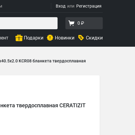
ям
Вход
Регистрация
0 ₽
мент
Подарки
Новинки
Скидки
x40.5x2.0 KCR08 бланкета твердосплавная
анкета твердосплавная CERATIZIT