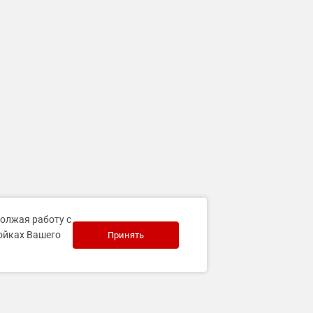
должая работу с
ройках Вашего
Принять