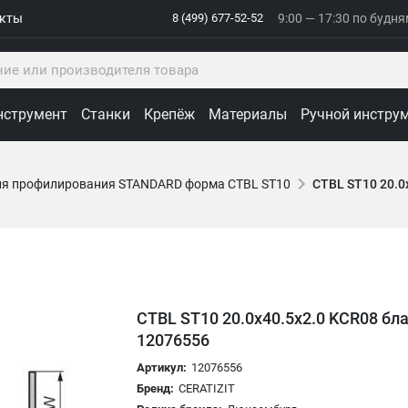
акты
8 (499) 677-52-52
9:00 — 17:30 по будн
нструмент
Станки
Крепёж
Материалы
Ручной инстру
ля профилирования STANDARD форма CTBL ST10
CTBL ST10 20.0
CTBL ST10 20.0x40.5x2.0 KCR08 бл
12076556
Артикул:
12076556
Бренд:
CERATIZIT