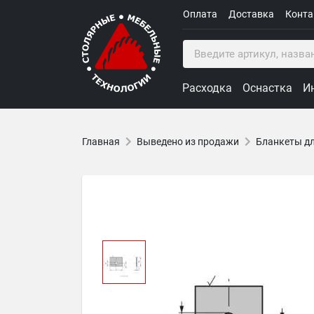
Оплата
Доставка
Конт
Расходка
Оснастка
И
Главная
Выведено из продажи
Бланкеты д