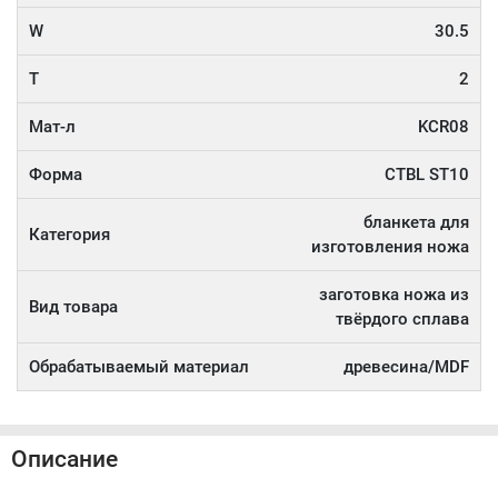
W
30.5
T
2
Мат-л
KCR08
Форма
CTBL ST10
бланкета для
Категория
изготовления ножа
заготовка ножа из
Вид товара
твёрдого сплава
Обрабатываемый материал
древесина/MDF
Описание