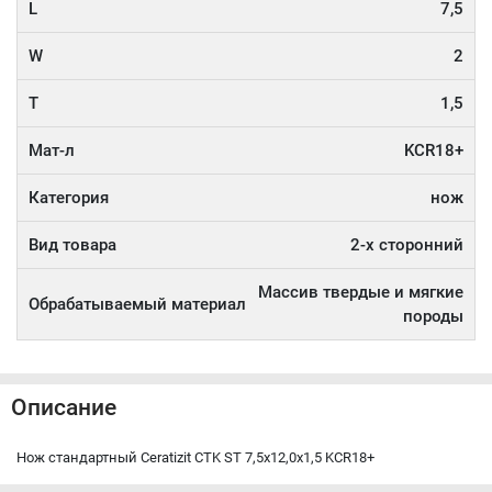
L
7,5
W
2
T
1,5
Мат-л
KCR18+
Категория
нож
Вид товара
2-х сторонний
Массив твердые и мягкие
Обрабатываемый материал
породы
Описание
Нож стандартный Ceratizit CTK ST 7,5x12,0x1,5 KCR18+