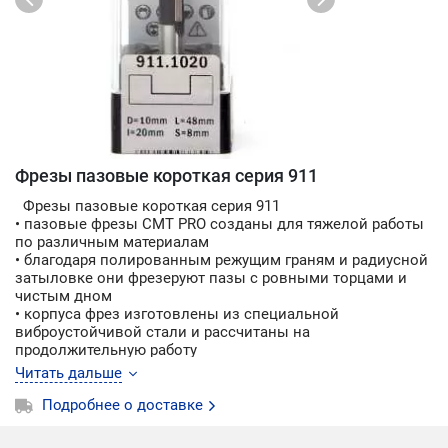
Фрезы пазовые короткая серия 911
Фрезы пазовые короткая серия 911
• пазовые фрезы CMT PRO созданы для тяжелой работы
по различным материалам
• благодаря полированным режущим граням и радиусной
затыловке они фрезеруют пазы с ровными торцами и
чистым дном
• корпуса фрез изготовлены из специальной
виброустойчивой стали и рассчитаны на
продолжительную работу
• конструктивно все фрезы CMT PRO имеют ограничение
Читать дальше
съёма материала и защищиту от отдачи, для безопасной
работы
Подробнее о доставке
• пазовые фрезы CMT PRO делятся на две категории:
- HWM фрезы с режущей частью из монолитного