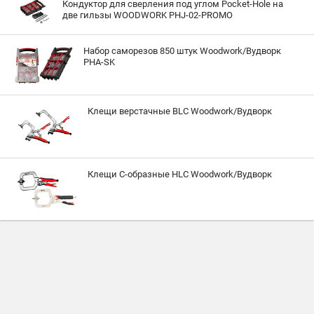
Кондуктор для сверления под углом Pocket-Hole на
две гильзы WOODWORK PHJ-02-PROMO
Набор саморезов 850 штук Woodwork/Вудворк
PHA-SK
Клещи верстачные BLC Woodwork/Вудворк
Клещи С-образные HLC Woodwork/Вудворк