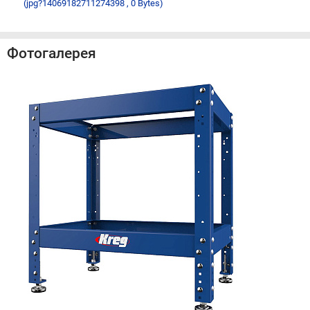
(jpg?14069182711274398 , 0 Bytes)
Фотогалерея