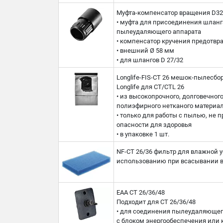
Муфта-компенсатор вращения D32
• муфта для присоединения шланг
пылеудаляющего аппарата
• компенсатор кручения предотвр
• внешний Ø 58 мм
• для шлангов D 27/32
Longlife-FIS-CT 26 мешок-пылесбо
Longlife для CT/CTL 26
• из высокопрочного, долговечного
полиэфирного нетканого материа
• только для работы с пылью, не
опасности для здоровья
• в упаковке 1 шт.
NF-CT 26/36 фильтр для влажной у
использованию при всасывании во
EAA CT 26/36/48
Подходит для CT 26/36/48
• для соединения пылеудаляющег
с блоком энергообеспечения или