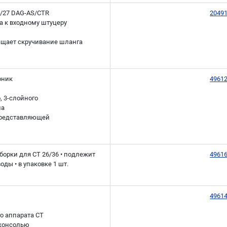
/27 DAG-AS/CTR
2049
а к входному штуцеру
ащает скручивание шланга
рник
4961
, 3-слойного
ла
 представляющей
борки для CT 26/36 • подлежит
4961
ды • в упаковке 1 шт.
4961
о аппарата CT
 консолью