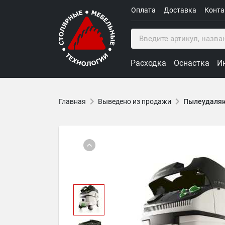
Оплата
Доставка
Конт
Расходка
Оснастка
И
Главная
Выведено из продажи
Пылеудаляю