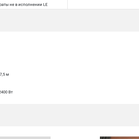
раты не в исполнении LE
 7,5 м
л
2400 Вт