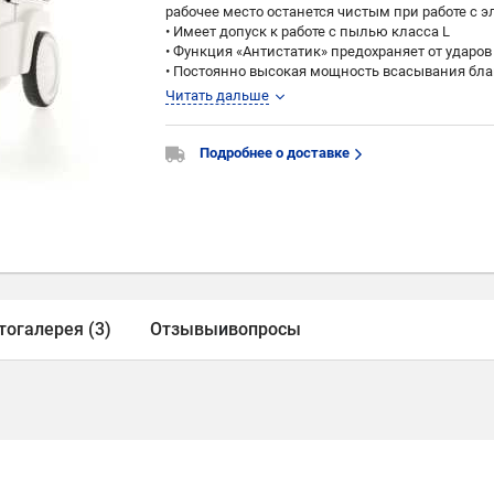
рабочее место останется чистым при работе с
• Имеет допуск к работе с пылью класса L
• Функция «Антистатик» предохраняет от ударо
• Постоянно высокая мощность всасывания бл
• Системный док для крепления систейнеров
Читать дальше
• Отсек для шланга и бухта для кабеля обеспе
• Экономичность благодаря оптим. использ. 
Подробнее о доставке
Специализация:
• Для удаления пыли с ПДК вредных веществ >
• Универсальные и чистые в мастерской и на с
• Используется вместе с электроинструментом,
выключения
• Пригоден для влажного и сухого пылеудален
тогалерея (3)
Отзывы
и
вопросы