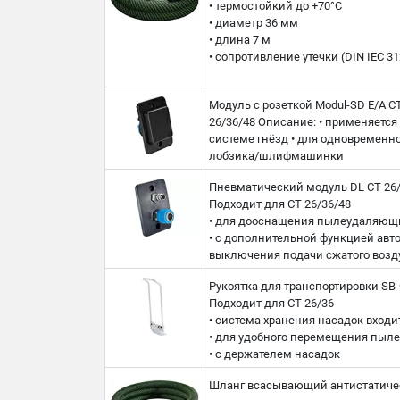
• термостойкий до +70°C
• диаметр 36 мм
• длина 7 м
• сопротивление утечки (DIN IEC 3
Модуль с розеткой Modul-SD E/A C
26/36/48 Описание: • применяетс
системе гнёзд • для одновремен
лобзика/шлифмашинки
Пневматический модуль DL CT 26/
Подходит для CT 26/36/48
• для дооснащения пылеудаляющи
• с дополнительной функцией авт
выключения подачи сжатого возд
Рукоятка для транспортировки SB-
Подходит для CT 26/36
• cистема хранения насадок входи
• для удобного перемещения пыл
• с держателем насадок
Шланг всасывающий антистатиче