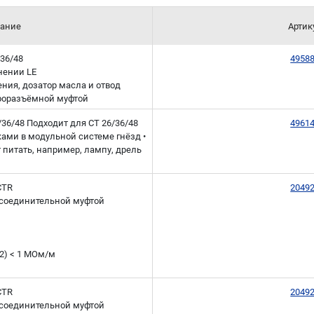
ание
Артик
/36/48
4958
нении LE
ения, дозатор масла и отвод
троразъёмной муфтой
/36/48 Подходит для CT 26/36/48
4961
ками в модульной системе гнёзд •
т питать, например, лампу, дрель
CTR
2049
исоединительной муфтой
12) < 1 МОм/м
CTR
2049
исоединительной муфтой