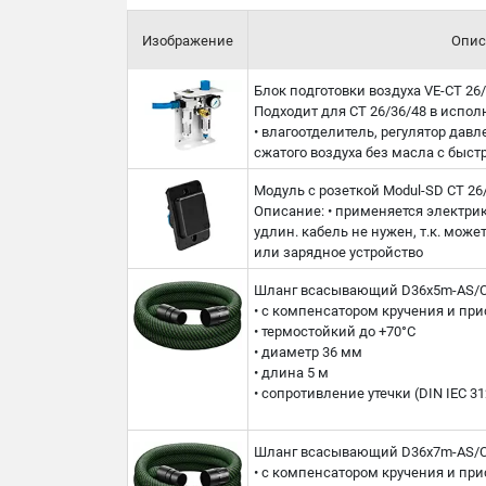
Изображение
Опис
Блок подготовки воздуха VE-CT 26
Подходит для CT 26/36/48 в испол
• влагоотделитель, регулятор давл
сжатого воздуха без масла с быс
Модуль с розеткой Modul-SD CT 26
Описание: • применяется электри
удлин. кабель не нужен, т.к. може
или зарядное устройство
Шланг всасывающий D36x5m-AS/
• с компенсатором кручения и пр
• термостойкий до +70°C
• диаметр 36 мм
• длина 5 м
• сопротивление утечки (DIN IEC 3
Шланг всасывающий D36x7m-AS/
• с компенсатором кручения и пр