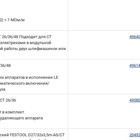
12) < 1 МОм/м
T 26/36/48 Подходит для CT
4964
я электриками в модульной
ной работы двух шлифмашинок или
36/48
4961
х аппаратов в исполнении LE
оматического включения/
уха
CT 26/36
4958
т в комплект
еудаляющего аппарата
ский FESTOOL D27/32x3,5m-AS/CT
2049