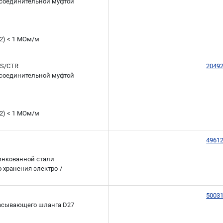
исоединительной муфтой
12) < 1 МОм/м
AS/CTR
2049
исоединительной муфтой
12) < 1 МОм/м
4961
инкованной стали
о хранения электро-/
5003
сасывающего шланга D27