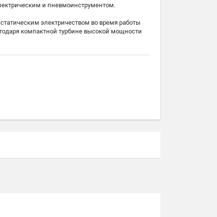
 электрическим и пневмоинструментом.
в статическим электричеством во время работы
агодаря компактной турбине высокой мощности
чивают безопасность и порядок
объёма мешка-пылесб. SELFCLEAN
 1 мг/м³
тройплощадке благодаря комп. констр
 благодаря встроенной автоматике включения/
ия