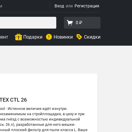
ям
Вход
Регистрация
0 ₽
мент
Подарки
Новинки
Скидки
EX CTL 26
l - Истинное величие идёт изнутри.
незаменимым на стройплощадке, в цеху и при
ема гнёзд с возможностью индивидуальной
ь: 26 л), разработанные для него мешки-
нный плоский фильтр для пыли класса L. Ваше