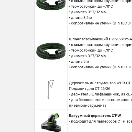
• с компенсатором кручения и пр
• термостойкий до +70°C
• диаметр D27/32 мм
• длина 3,5 м
• сопротивление утечки (DIN IEC 3
Шланг всасывающий D27/32x5m-
• с компенсатором кручения и пр
• термостойкий до +70°C
• диаметр D27/32 мм
• длина 5 м
• сопротивление утечки (DIN IEC 3
Держатель инструментов WHR-CT
Подходит для CT 26/36
• держатель шлифмашинок, из оц
• для безопасного и эргономичног
пневмоинструмента
Вакуумный держатель CT-W
• подходит для пылесосов CT и в