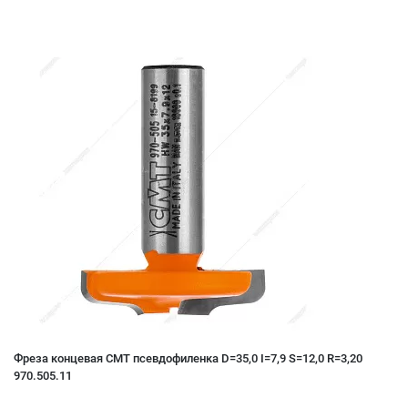
Фреза концевая CMT псевдофиленка D=35,0 I=7,9 S=12,0 R=3,20
970.505.11