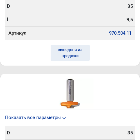
D
35
l
9,5
Артикул
970.504.11
выведено из
продажи
Показать все параметры
D
35