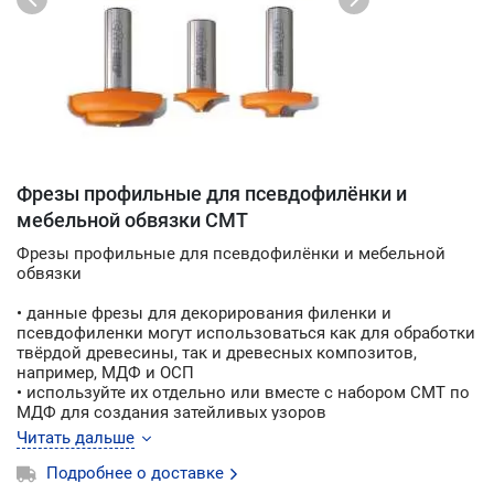
Фрезы профильные для псевдофилёнки и
мебельной обвязки CMT
Фрезы профильные для псевдофилёнки и мебельной
обвязки
• данные фрезы для декорирования филенки и
псевдофиленки могут использоваться как для обработки
твёрдой древесины, так и древесных композитов,
например, МДФ и ОСП
• используйте их отдельно или вместе с набором CMT по
МДФ для создания затейливых узоров
• эти декоративные фрезы без обгонного подшипника
Читать дальше
предназначены для изготовления и декорирования
мебельных фасадов
Подробнее о доставке
• они могут использоваться как на ручном