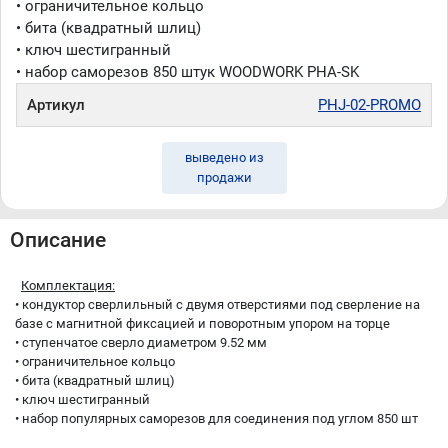
с прозрачной крышкой и надежным замком, с ячейками
• ограничительное кольцо
для удобного хранения саморезов и других мелочей,
• бита (квадратный шлиц)
всегда пригодится в мастерской и предотвратит
• ключ шестигранный
случайное перемешивание саморезов во время
транспортировки
• набор саморезов 850 штук WOODWORK PHA-SK
•
саморезы с резьбой с мелким шагом
рекомендуются
Артикул
PHJ-02-PROMO
для твёрдолиственных пород дерева таких, как ясень,
берёза, дуб, орех, вишня, клён,красное дерево
•
саморезы с резьбой с крупным шагом
рекомендуются
выведено из
для фанеры, МДФ, ЛДСП, мягких пород дерева таких, как
продажи
сосна, кедр, ель, пихта, липа, тополь, осина
• набор включает 850 саморезов
• кондуктор для сверления под углом Pocket-Hole с одной
гильзой WOODWORK PHJ-02-PROMO - это самый
Описание
доступный по цене вариант для знакомства с очень
удобным, полезным и быстрым соединением ''Poket-
Комплектация:
Hole'' (соединение на косой шуруп)
• кондуктор сверлильный с двумя отверстиями под сверление на
Бренд WOODWORK / ВУДВОРК (Россия)
базе с магнитной фиксацией и поворотным упором на торце
Производство (Тайвань)
• ступенчатое сверло диаметром 9.52 мм
• ограничительное кольцо
• бита (квадратный шлиц)
• ключ шестигранный
• набор популярных саморезов для соединения под углом 850 шт