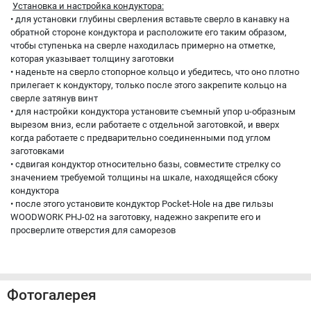
Установка и настройка кондуктора:
• для установки глубины сверления вставьте сверло в канавку на
обратной стороне кондуктора и расположите его таким образом,
чтобы ступенька на сверле находилась примерно на отметке,
которая указывает толщину заготовки
• наденьте на сверло стопорное кольцо и убедитесь, что оно плотно
прилегает к кондуктору, только после этого закрепите кольцо на
сверле затянув винт
• для настройки кондуктора установите съемный упор u-образным
вырезом вниз, если работаете с отдельной заготовкой, и вверх
когда работаете с предварительно соединенными под углом
заготовками
• сдвигая кондуктор относительно базы, совместите стрелку со
значением требуемой толщины на шкале, находящейся сбоку
кондуктора
• после этого установите кондуктор Pocket-Hole на две гильзы
WOODWORK PHJ-02 на заготовку, надежно закрепите его и
просверлите отверстия для саморезов
Фотогалерея