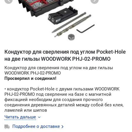
Кондуктор для сверления под углом Pocket-Hole
на две гильзы WOODWORK PHJ-02-PROMO
Кондуктор для сверления под углом на две гильзы
WOODWORK PHJ-02-PROMO
Просверлил и соединил!
• кондуктор Pocket-Hole с двумя гильзами WOODWORK
PHJ-02-PROMO под сверление на базе с магнитной
фиксацией необходим для создания прочного
соединения деревянных деталей между собой без клея,
ламелей или шипов
• прочный корпус кондуктора Pocket-Hole изготовлен из
Читать дальше
армированного стекловолокном нейлона
• WOODWORK PHJ-02 подходит как для создания новых
Подробнее о доставке
соединений, так и для ремонтных работ - можно